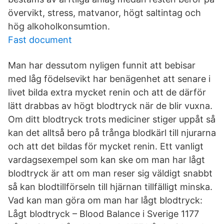
övervikt, stress, matvanor, högt saltintag och
hög alkoholkonsumtion.
Fast document
Man har dessutom nyligen funnit att bebisar
med låg födelsevikt har benägenhet att senare i
livet bilda extra mycket renin och att de därför
lätt drabbas av högt blodtryck när de blir vuxna.
Om ditt blodtryck trots mediciner stiger uppåt så
kan det alltså bero på trånga blodkärl till njurarna
och att det bildas för mycket renin. Ett vanligt
vardagsexempel som kan ske om man har lågt
blodtryck är att om man reser sig väldigt snabbt
så kan blodtillförseln till hjärnan tillfälligt minska.
Vad kan man göra om man har lågt blodtryck:
Lågt blodtryck – Blood Balance i Sverige 1177