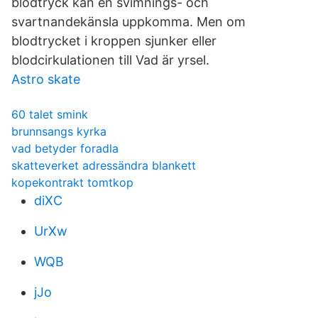
blodtryck kan en svimnings- och
svartnandekänsla uppkomma. Men om
blodtrycket i kroppen sjunker eller
blodcirkulationen till Vad är yrsel.
Astro skate
60 talet smink
brunnsangs kyrka
vad betyder foradla
skatteverket adressändra blankett
kopekontrakt tomtkop
diXC
UrXw
WQB
jJo